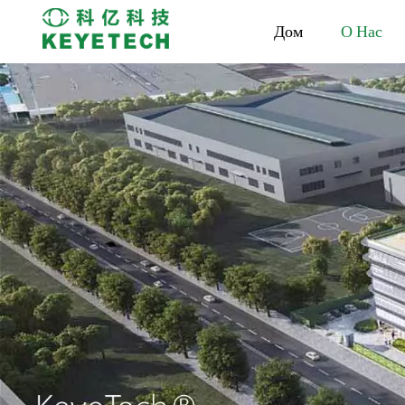
Дом
О Нас