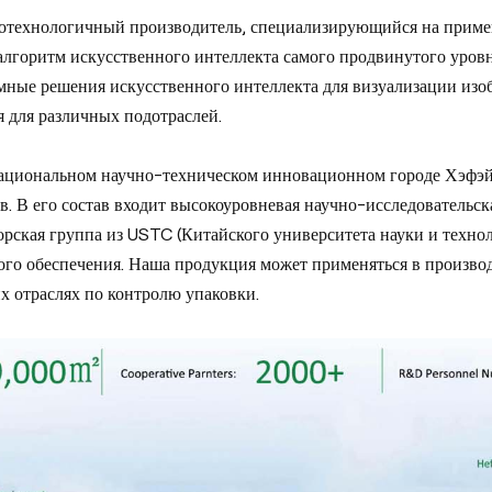
котехнологичный производитель, специализирующийся на приме
алгоритм искусственного интеллекта самого продвинутого уровн
емные решения искусственного интеллекта для визуализации из
 для различных подотраслей.
 национальном научно-техническом инновационном городе Хэфэ
в. В его состав входит высокоуровневая научно-исследовательс
орская группа из USTC (Китайского университета науки и техн
ого обеспечения. Наша продукция может применяться в производ
их отраслях по контролю упаковки.