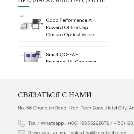
Good Performance AI-
Powerd Offline Cap
Closure Optical Vision
Inspection System
with Deep Learning
Smart QC--AI-
Algorithm
Powered IML Container
Camera Vision
Inspection System
with Deep Learning
High Performance AI-
Algorithm
СВЯЗАТЬСЯ С НАМИ
Powered Automatic
Offline Preform Vision
No. 56 Chang'an Road, High-Tech Zone, Hefei City, An
Inspection System
Тел. / Whatsapp :
+(86) 19355222672
/
+(86) 19
Full Automatic Inline
PET Bottle Quality
Электронная почта :
sales.tina@keyetech.com