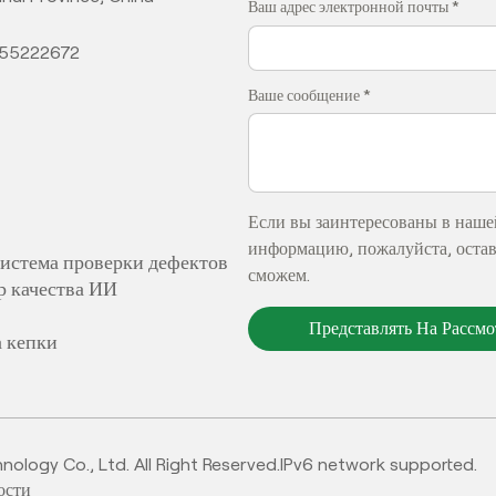
Ваш адрес электронной почты *
355222672
Ваше сообщение *
Если вы заинтересованы в наше
информацию, пожалуйста, оставь
система проверки дефектов
сможем.
р качества ИИ
Представлять На Рассм
а кепки
logy Co., Ltd. All Right Reserved.
IPv6 network supported.
ости