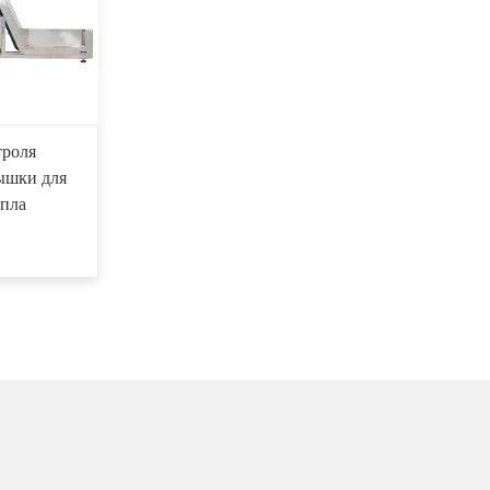
троля
ышки для
пла
？