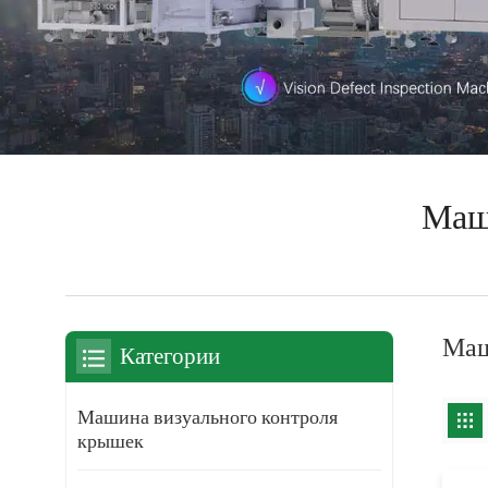
Маш
Маш
Категории
Машина визуального контроля
крышек