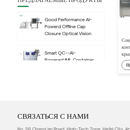
Good Performance AI-
Powerd Offline Cap
Closure Optical Vision
Сов
Inspection System
кон
with Deep Learning
Smart QC--AI-
кры
Algorithm
Powered IML Container
П
Camera Vision
Inspection System
with Deep Learning
High Performance AI-
Algorithm
Powered Automatic
Offline Preform Vision
Inspection System
СВЯЗАТЬСЯ С НАМИ
Full Automatic Inline
PET Bottle Quality
No. 56 Chang'an Road, High-Tech Zone, Hefei City, An