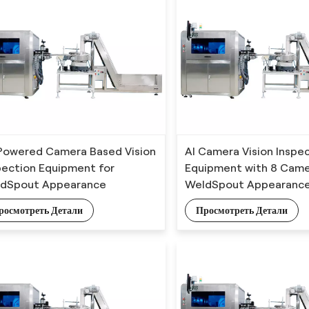
Powered Camera Based Vision
AI Camera Vision Inspe
pection Equipment for
Equipment with 8 Came
dSpout Appearance
WeldSpout Appearanc
ection with Deep Learning
Detection
росмотреть Детали
Просмотреть Детали
orithm