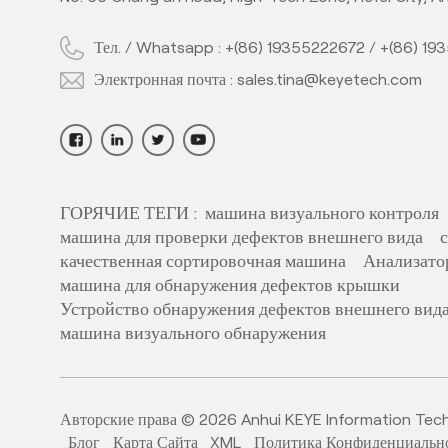
Camera Inspection
Machine with AI
Тел. / Whatsapp :
+(86) 19355222672
/
+(86) 19
Technology
High Performance Inline
Электронная почта :
sales.tina@keyetech.com
AI PE Bottle Quality
Inspector with Deep
Learning Algorithm
Full Automatic IML
ГОРЯЧИЕ ТЕГИ :
машина визуального контроля
Cup&Container
машина для проверки дефектов внешнего вида
Inspection System
качественная сортировочная машина
Анализато
with The Most
машина для обнаружения дефектов крышки
Advance AI
Устройство обнаружения дефектов внешнего вид
High Speed Offline
Technology
машина визуального обнаружения
Camera Vision
Inspection System for
Closure Cap Detection
with AI Deep Learning
Авторские права © 2026 Anhui KEYE Information Techno
The Latest Full
Algorithm
Блог
Карта Сайта
XML
Политика Конфиденциальн
Automatic AI-Powered