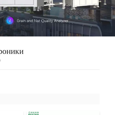
роники
и