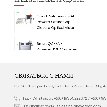
Good Performance AI-
Powerd Offline Cap
Closure Optical Vision
Inspection System
with Deep Learning
Smart QC--AI-
Algorithm
Powered IML Container
Camera Vision
Inspection System
with Deep Learning
High Performance AI-
Algorithm
СВЯЗАТЬСЯ С НАМИ
Powered Automatic
Offline Preform Vision
No. 56 Chang'an Road, High-Tech Zone, Hefei City, An
Inspection System
Тел. / Whatsapp :
+(86) 19355222672
/
+(86) 19
Full Automatic Inline
PET Bottle Quality
Электронная почта :
sales.tina@keyetech.com