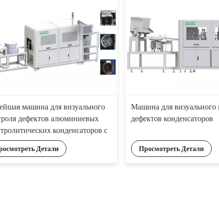
Машина для визуального 
ейшая машина для визуального
дефектов конденсаторов
троля дефектов алюминиевых
ктролитических конденсаторов с
нологией искусственного
Просмотреть Детали
росмотреть Детали
еллекта и 14 промышленными
ерами HD