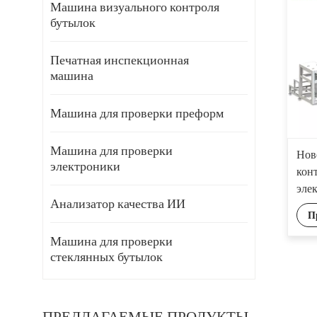
Машина визуального контроля
бутылок
Печатная инспекционная
машина
Машина для проверки преформ
Машина для проверки
Нов
электроники
кон
эле
Анализатор качества ИИ
тех
П
инт
кам
Машина для проверки
стеклянных бутылок
ПРЕДЛАГАЕМЫЕ ПРОДУКТЫ