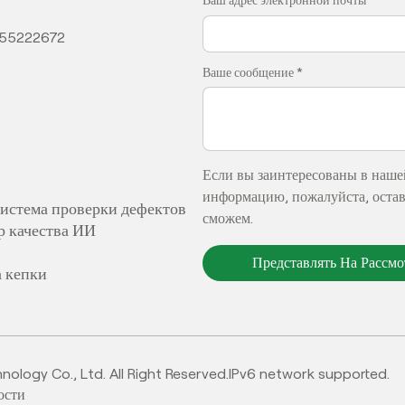
Ваш адрес электронной почты *
355222672
Ваше сообщение *
Если вы заинтересованы в наше
информацию, пожалуйста, оставь
система проверки дефектов
сможем.
р качества ИИ
Представлять На Рассм
а кепки
logy Co., Ltd. All Right Reserved.
IPv6 network supported.
ости