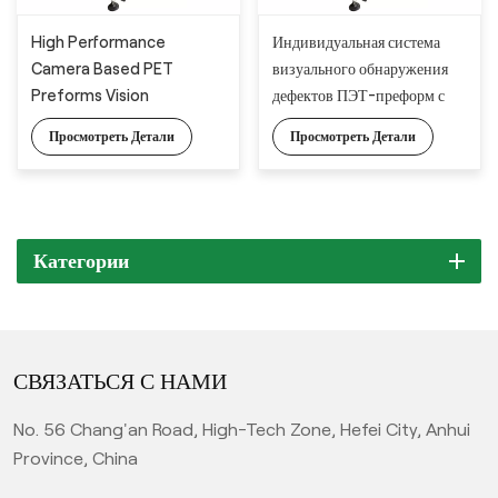
High Performance
Индивидуальная система
Camera Based PET
визуального обнаружения
Preforms Vision
дефектов ПЭТ-преформ с
Inspection System with
полностью автоматическим
Просмотреть Детали
Просмотреть Детали
Full Automatic Feeding
устройством подачи
Machine
Категории
СВЯЗАТЬСЯ С НАМИ
No. 56 Chang'an Road, High-Tech Zone, Hefei City, Anhui
Province, China