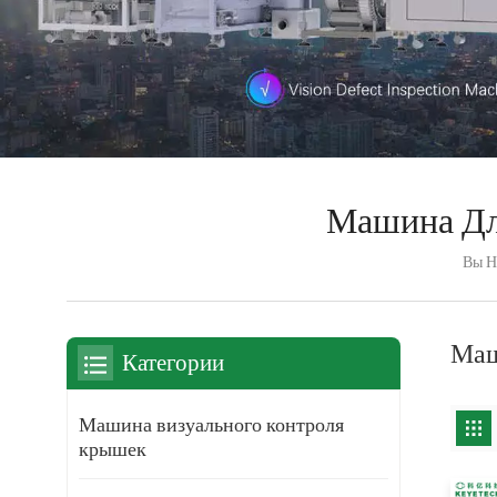
Машина Для
Вы На
Маш
Категории
Машина визуального контроля
крышек