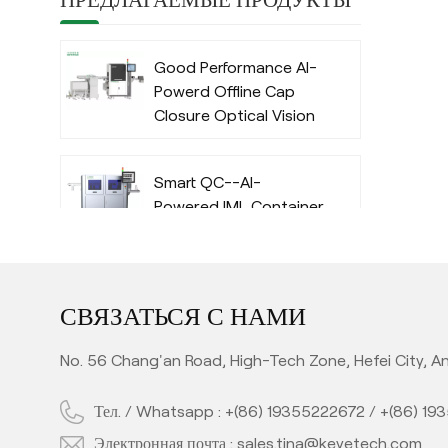
Good Performance AI-
Powerd Offline Cap
Closure Optical Vision
Inspection System
with Deep Learning
Smart QC--AI-
Algorithm
Powered IML Container
Camera Vision
Inspection System
with Deep Learning
High Performance AI-
Algorithm
СВЯЗАТЬСЯ С НАМИ
Powered Automatic
Offline Preform Vision
No. 56 Chang'an Road, High-Tech Zone, Hefei City, An
Inspection System
Тел. / Whatsapp :
+(86) 19355222672
/
+(86) 19
Full Automatic Inline
PET Bottle Quality
Электронная почта :
sales.tina@keyetech.com