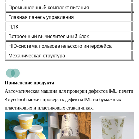
Промышленный комплект питания
Л
Главная панель управления
К
ПЛК
Р
Встроенный вычислительный блок
К
HID-система пользовательского интерфейса
2
Механическая структура
Н
Применение продукта
Автоматическая машина для проверки дефектов IML-печати
KeyeTech может проверять дефекты IML на бумажных
пластиковых и пластиковых стаканчиках.