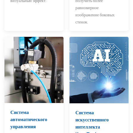
визуальный эффект.
получить более
равномерное
изображение боковых
стенок.
Система
Система
автоматического
искусственного
управления
интеллекта