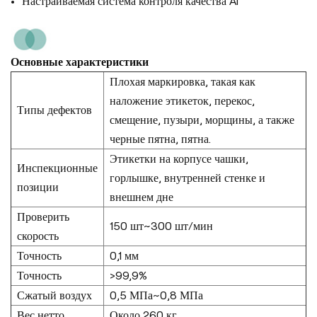
Настраиваемая система контроля качества AI
Основные характеристики
Плохая маркировка, такая как
наложение этикеток, перекос,
Типы дефектов
смещение, пузыри, морщины, а также
черные пятна, пятна.
Этикетки на корпусе чашки,
Инспекционные
горлышке, внутренней стенке и
позиции
внешнем дне
Проверить
150 шт~300 шт/мин
скорость
Точность
0,1 мм
Точность
>99,9%
Сжатый воздух
0,5 МПа~0,8 МПа
Вес нетто
Около 260 кг