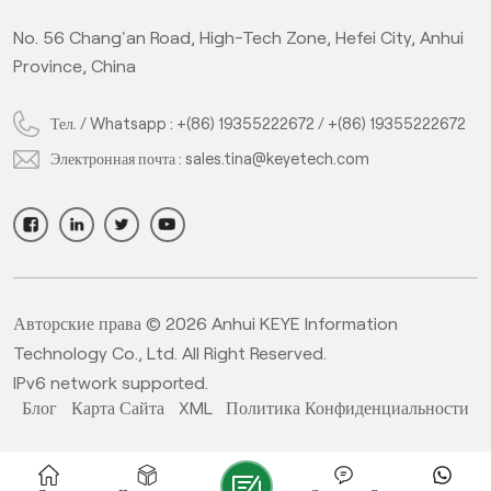
pect
standard products. Under the AI deep learning algorithm,
No. 56 Chang'an Road, High-Tech Zone, Hefei City, Anhui
ion
the system inspect the unqualified products greatly
l
Province, China
 hot
improving production efficiency and ensuring product
#3
qualification rate, it's hot sale in IML cup quality
inspection.</span></p>
0
Тел. / Whatsapp :
+(86) 19355222672
/
+(86) 19355222672
#
Электронная почта :
sales.tina@keyetech.com
d
sp
#
<sp
Авторские права © 2026 Anhui KEYE Information
c
Technology Co., Ltd. All Right Reserved.
sty
IPv6 network supported.
Блог
Карта Сайта
XML
Политика Конфиденциальности
l
lab
st