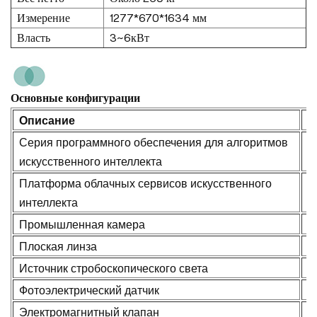
Измерение
1277*670*1634 мм
Власть
3~6кВт
Основные конфигурации
Описание
М
Серия программного обеспечения для алгоритмов
К
искусственного интеллекта
Платформа облачных сервисов искусственного
К
интеллекта
Промышленная камера
K
Плоская линза
Х
Источник стробоскопического света
К
Фотоэлектрический датчик
Б
Электромагнитный клапан
С