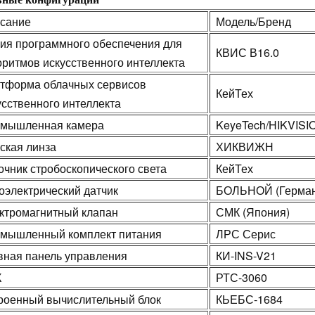
сание
Модель/Бренд
ия программного обеспечения для
КВИС В16.0
оритмов искусственного интеллекта
тформа облачных сервисов
КейТех
усственного интеллекта
мышленная камера
KeyeTech/HIKVISI
ская линза
ХИКВИЖН
очник стробоскопического света
КейТех
оэлектрический датчик
БОЛЬНОЙ (Герман
ктромагнитный клапан
СМК (Япония)
мышленный комплект питания
ЛРС Серис
вная панель управления
КИ-INS-V21
К
РТС-3060
роенный вычислительный блок
КЬЕБС-1684