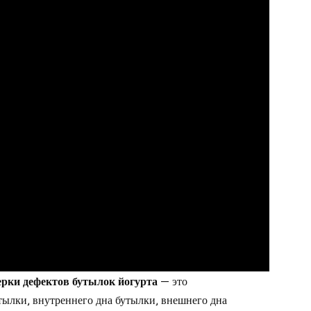
рки дефектов бутылок йогурта
— это
ылки, внутреннего дна бутылки, внешнего дна