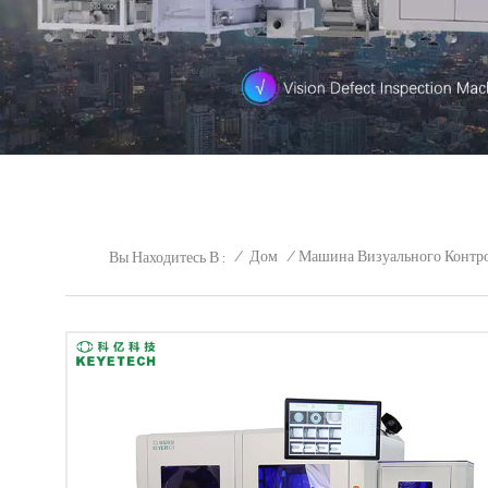
/
Дом
/
Машина Визуального Контро
Вы Находитесь В :