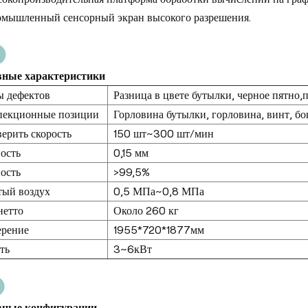
мышленный сенсорный экран высокого разрешения.
вные характеристики
 дефектов
Разница в цвете бутылки, черное пятно,пя
пекционные позиции
Горловина бутылки, горловина, винт, бо
ерить скорость
150 шт~300 шт/мин
ость
0,15 мм
ость
>99,5%
ый воздух
0,5 МПа~0,8 МПа
нетто
Около 260 кг
ерение
1955*720*1877мм
ть
3~6кВт
вные конфигурации