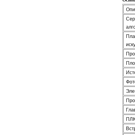
Опи
Сер
алг
Пла
иск
Про
Пло
Ист
Фот
Эле
Про
Гла
ПЛ
Вст