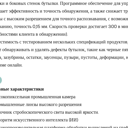
ки и боковых стенок бутылки. Программное обеспечение для уп
ает эффективность и точность обнаружения, а также снижает 
ы с высоким разрешением для точного распознавания, с возмож
ванию, точность 0,15 мм. Скорость проверки достигает 300 в мин
бностями клиента в обнаружении).
стимость с тестированием нескольких спецификаций продуктов,
т
обнаруживать и удалять дефекты бутылок, такие как черные пят
а, зазубрины, остатки, заусенцы, пузыри, пустоты, деформации
име онлайн.
вные характеристики
окопиксельная промышленная камера
мышленные линзы высокого разрешения
очник стробоскопического света высокой яркости.
оритм искусственного интеллекта (ИИ)
окопроизводительная платформа обработки вычислений на граф