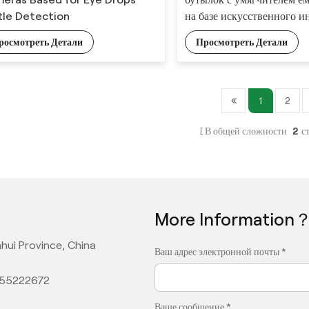
tle Detection
на базе искусственного и
для точного анализа дефе
росмотреть Детали
Просмотреть Детали
1
2
В общей сложности
2
с
More Information
hui Province, China
Ваш адрес электронной почты *
355222672
Ваше сообщение *