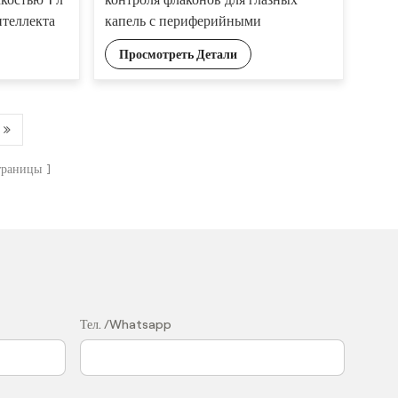
нтеллекта
капель с периферийными
ктов
вычислительными устройствами
Просмотреть Детали
траницы
？
Тел. /Whatsapp