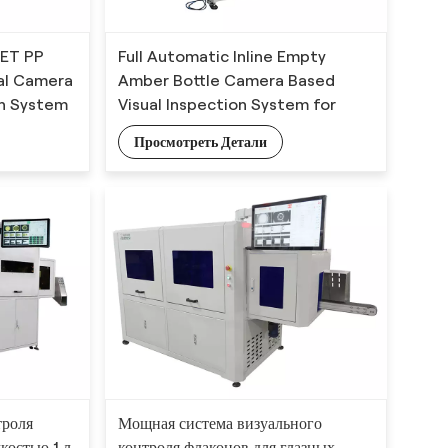
PET PP
Full Automatic Inline Empty
cal Camera
Amber Bottle Camera Based
on System
Visual Inspection System for
Appearance Detection
Просмотреть Детали
троля
Мощная система визуального
костью 1 л
контроля флаконов для глазных