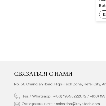
Bot
11 Cameras PET
Preform Inspection
П
System
СВЯЗАТЬСЯ С НАМИ
No. 56 Chang'an Road, High-Tech Zone, Hefei City, An
Тел. / Whatsapp :
+(86) 19355222672
/
+(86) 19
Электронная почта :
sales.tina@keyetech.com