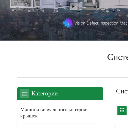
Сист
Сис
Категории
Машина визуального контроля
крышек