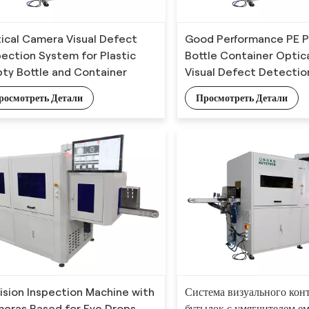
ical Camera Visual Defect
Good Performance PE 
pection System for Plastic
Bottle Container Opti
ty Bottle and Container
Visual Defect Detecti
росмотреть Детали
Просмотреть Детали
Vision Inspection Machine with
Система визуального кон
eras Based for Eye Drops
бутылок с умягчителем ем