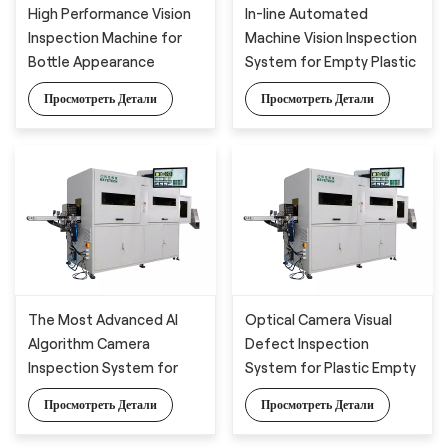
High Performance Vision
In-line Automated
Inspection Machine for
Machine Vision Inspection
Bottle Appearance
System for Empty Plastic
Detection with Deep
Bottles
Просмотреть Детали
Просмотреть Детали
Learning Algorithm
The Most Advanced AI
Optical Camera Visual
Algorithm Camera
Defect Inspection
Inspection System for
System for Plastic Empty
Plastic Bottle Appearance
Bottle and Container
Просмотреть Детали
Просмотреть Детали
Defects Detection