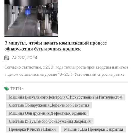
3 минуты, чтобы начать комплексный процесс
обнаружения бутылочных крышек
AUG 12, 2024
Согласно статистике, с 2001 года темпы роста производства напитков
в целом оставались на уровне 10–20%. Устойчивый спрос на рынке
напитков принес значительную выгоду индустрии крышек для
бутылок. Согласно отчету Market Research Future, ожидается, что к
ТЕГИ :
2030 году, с 2022 по 2030 год, мировой рынок ограничений и
Машина Визуального Контроля С Искусственным Интеллектом
закрытий достигнет примерно 91,7189 миллиарда долларов. Для
Система Обнаружения Дефектного Закрытия
многих компаний, производящих крышки для бутылок,
Машина Обнаружения Дефектных Крышек
сталкивающихся с таким обширным рынком, производственные
Система Визуального Обнаружения Закрытия
линии постепенно развиваются в сторону цифровизации и
Проверка Качества Шапки
Машина Для Проверки Закрытия
информатизации. Среди этих разработок интеллектуальное