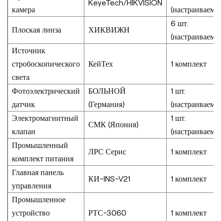
KeyeTech/HIKVISION
камера
(настраиваемы
6 шт.
Плоская линза
ХИКВИЖН
(настраиваемы
Источник
стробоскопического
КейТех
1 комплект
света
Фотоэлектрический
БОЛЬНОЙ
1 шт.
датчик
(Германия)
(настраиваемы
Электромагнитный
1 шт.
СМК (Япония)
клапан
(настраиваемы
Промышленный
ЛРС Серис
1 комплект
комплект питания
Главная панель
КИ-INS-V21
1 комплект
управления
Промышленное
устройство
РТС-3060
1 комплект