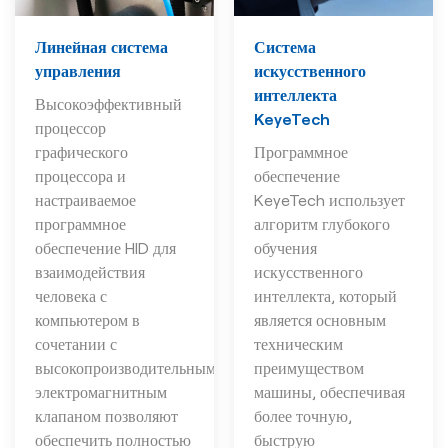
Линейная система
Система
управления
искусственного
интеллекта
Высокоэффективный
KeyeTech
процессор
графического
Программное
процессора и
обеспечение
настраиваемое
KeyeTech использует
программное
алгоритм глубокого
обеспечение HID для
обучения
взаимодействия
искусственного
человека с
интеллекта, который
компьютером в
является основным
сочетании с
техническим
высокопроизводительным
преимуществом
электромагнитным
машины, обеспечивая
клапаном позволяют
более точную,
обеспечить полностью
быструю