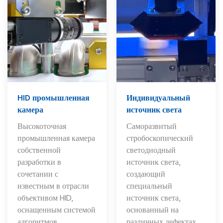
HID промышленная
Индивидуальный
камера
источник света
Высокоточная
Саморазвитый
промышленная камера
стробоскопический
собственной
светодиодный
разработки в
источник света,
сочетании с
создающий
известным в отрасли
специальный
объективом HID,
источник света,
оснащенным системой
основанный на
алгоритмов
различных дефектах