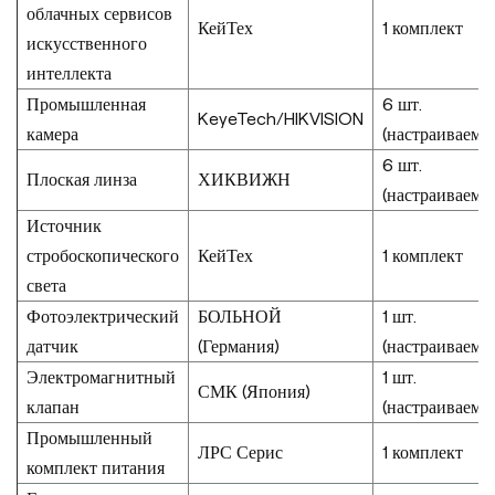
облачных сервисов
КейТех
1 комплект
искусственного
интеллекта
Промышленная
6 шт.
KeyeTech/HIKVISION
камера
(настраиваемы
6 шт.
Плоская линза
ХИКВИЖН
(настраиваемы
Источник
стробоскопического
КейТех
1 комплект
света
Фотоэлектрический
БОЛЬНОЙ
1 шт.
датчик
(Германия)
(настраиваемы
Электромагнитный
1 шт.
СМК (Япония)
клапан
(настраиваемы
Промышленный
ЛРС Серис
1 комплект
комплект питания