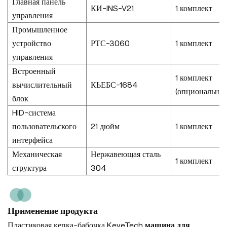
Главная панель
КИ-INS-V21
1 комплект
управления
Промышленное
устройство
РТС-3060
1 комплект
управления
Встроенный
1 комплект
вычислительный
КЬЕБС-1684
(опционально)
блок
HID-система
пользовательского
21 дюйм
1 комплект
интерфейса
Механическая
Нержавеющая сталь
1 комплект
структура
304
Применение продукта
Пластиковая кепка-бабочка KeyeTech
машина для