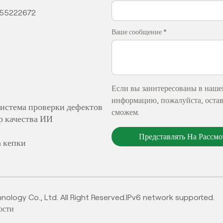
355222672
Ваше сообщение *
Если вы заинтересованы в наше
информацию, пожалуйста, оставь
система проверки дефектов
сможем.
р качества ИИ
Представлять На Рассм
а кепки
logy Co., Ltd. All Right Reserved.
IPv6 network supported.
ости