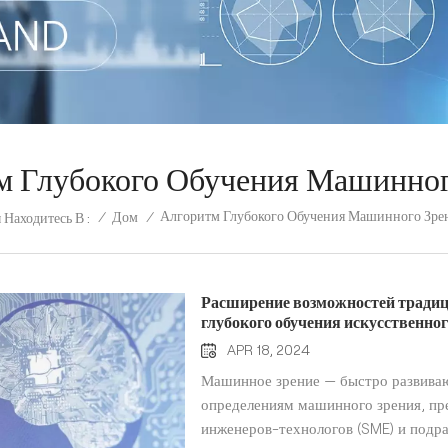
м Глубокого Обучения Машинног
Алгоритм Глубокого Обучения Машинного Зре
/
Дом
/
 Находитесь В :
Расширение возможностей тради
глубокого обучения искусственно
APR 18, 2024
Машинное зрение — быстро развивающ
определениям машинного зрения, п
инженеров-технологов (SME) и подр